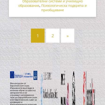
Образователни системи и училищно
образование
,
Психологическа подкрепа и
приобщаване
Posts
1
2
»
navigation
Финансиран от
Европейския съюз.
Изразените възгледи и
мнения обаче са само на
автора(ите) и не
отразяват непременно
тези на Европейския съюз
или Европейския съвет за
иновации и
Изпълнителната агенция