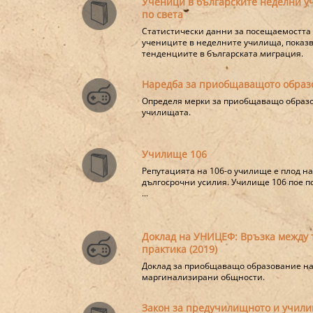
Ученици в българските неделни 
по света
Статистически данни за посещаемостта
учениците в неделните училища, пока
тенденциите в българската миграция.
Наредба за приобщаващото образ
Определя мерки за приобщаващо образ
училищата.
Училище 106
Репутацията на 106-о училище е плод н
дългосрочни усилия. Училище 106 пое п
...
Доклад на УНИЦЕФ: Връзка между 
практика (2019)
Доклад за приобщаващо образование на
маргинализирани общности.
Закон за предучилищното и учил