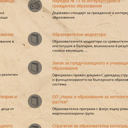
училища
Наредба № 13 за интеркултурно и
гражданско образование
 на
Държавен стандарт за гражданско и интерк
зващи
образование.
ование
Образователни медиатори
ование в
Образователните медиатори са сравнителн
институция в България, възникнала в резул
сложна еволюция, ...
Закон за предучилищното и училищн
образование
а
о различен
Официален правен документ, уреждащ стру
и функционирането на българската образо
система.
теория и
ОП „Наука и образование за интелиг
растеж“
 деца от
Образователна програма с фокус върху ром
маргинализирани групи.
ищното
Стратегия за образователна интегра