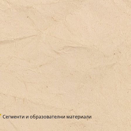
сто за всеки, който наистина се
ждае от него.
Сегменти и образователни материали