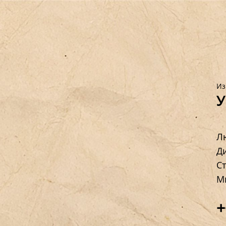
Из
У
Лю
Д
С
М
У
+
м