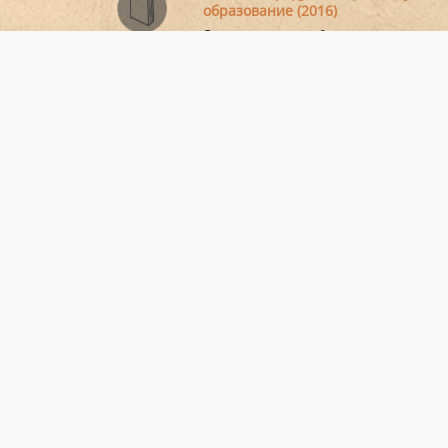
образование (2016)
Основен закон за образованието, въве
стандарти и приобщаване.
Национална стратегия за интегра
ромите (2012–2020)
Национален план за интеграция на ром
общност.
Любка Аскова, Севда Кирилова, Ка
Димова
Ромски жени в София, които са напусна
училище, но сега наваксват образованиет
Ирена Милева-Цукева
Директорка на 106-то училище в София
Наредба за условията и реда за с
изпълнение и прекратяване на
споразумение за интеграция на ч