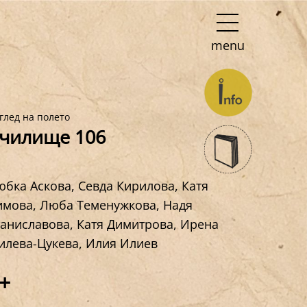
menu
глед на полето
чилище 106
бка Аскова, Севда Кирилова, Катя
имова, Люба Теменужкова, Надя
таниславова, Катя Димитрова, Ирена
илева-Цукева, Илия Илиев
чилище 106 се стреми да бъде
+
аксимално отворено и да намери