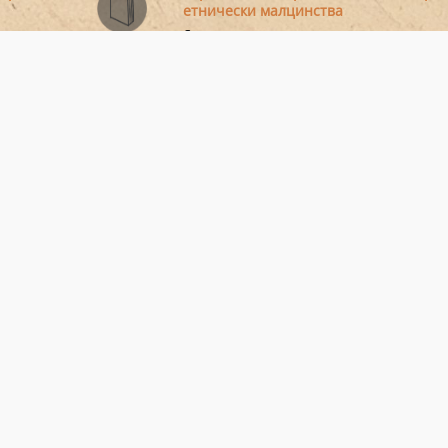
етнически малцинства
ждащ
Стратегия за интеграция на малцинствата 
образованието.
ция на
Стратегическа рамка за развитие на
образованието (2021–2030)
ската
Определя целите на образованието до 2030 
тя
Люба Теменужкова, Надя Станиславо
Ромски жени в София, които са напуснали
училище, но сега наваксват образованието си
ли
о си в ...
Илия Илиев
Професионален музикант, доцент в Нацио
музикална академия и учител по музика в 1
училище ...
ключване,
Национален план за действие по
инициативата „Десетилетие на ромск
ужденци с
включване 2005 – 2015 г.”