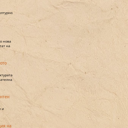
ултурно
о нова
тат на
ото
ктурата
вателна
ентен
и и
ция на