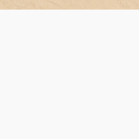
в
г.
ва
 в ...
налната
06-то
ото