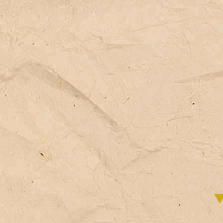
мя
ну