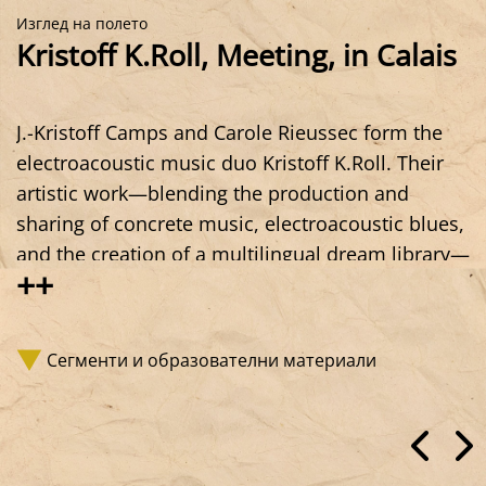
Изглед на полето
Kristoff K.Roll, Meeting, in Calais
J.-Kristoff Camps and Carole Rieussec form the
electroacoustic music duo Kristoff K.Roll. Their
artistic work—blending the production and
sharing of concrete music, electroacoustic blues,
and the creation of a multilingual dream library—
++
has, for over thirty years, led them above all to
engage politically and civically with peoples,
genders, and beings who are struggling,
Сегменти и образователни материали
vulnerable, or made invisible. Among other
initiatives, they have worked and collaborated in
Calais, where their encounters—like in other
places—have brought together the creative and