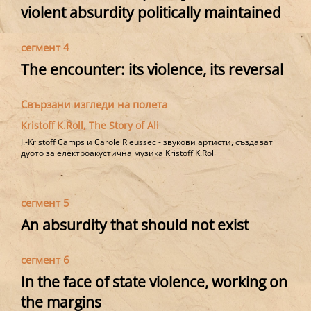
violent absurdity politically maintained
сегмент 4
The encounter: its violence, its reversal
Свързани изгледи на полета
Kristoff K.Roll, The Story of Ali
J.-Kristoff Camps и Carole Rieussec - звукови артисти, създават
дуото за електроакустична музика Kristoff K.Roll
сегмент 5
An absurdity that should not exist
сегмент 6
In the face of state violence, working on
the margins