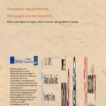
Свързани свидетелства
The Jungle and the Republic
Ние сме просто хора, които искат да живеят в мир.
Финансиран от
Европейския съюз.
Изразените възгледи и
мнения обаче са само на
автора(ите) и не
отразяват непременно
тези на Европейския съюз
или Европейския съвет за
иновации и
Изпълнителната агенция
(Държавна фондация за
стипендии-IKY). Нито
Европейският съюз, нито
предоставящият орган
могат да носят
отговорност за тях.