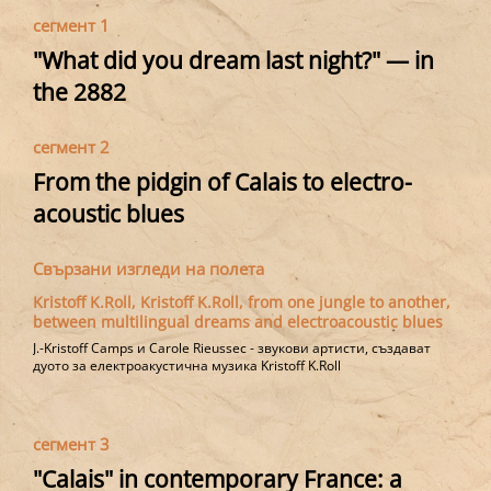
political potential of each individual. Alongside
сегмент 1
these small-scale, fertile practices that
"What did you dream last night?" — in
sometimes rekindle meaning, they also bring a
the 2882
critical lens to macro-social causes and
responsibilities, observing the current landscape
сегмент 2
of violence inflicted upon migrants and those
From the pidgin of Calais to electro-
who assist them.
acoustic blues
Свързани изгледи на полета
Kristoff K.Roll, Kristoff K.Roll, from one jungle to another,
between multilingual dreams and electroacoustic blues
J.-Kristoff Camps и Carole Rieussec - звукови артисти, създават
дуото за електроакустична музика Kristoff K.Roll
сегмент 3
"Calais" in contemporary France: a