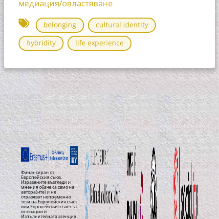
медиация/овластяване
belonging
cultural identity
hybridity
life experience
Финансиран от
Европейския съюз.
Изразените възгледи и
мнения обаче са само на
автора(ите) и не
отразяват непременно
тези на Европейския съюз
или Европейския съвет за
иновации и
Изпълнителната агенция