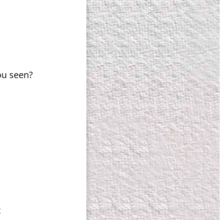
ou seen?
t