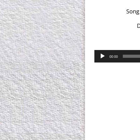
Song 
D
00:00