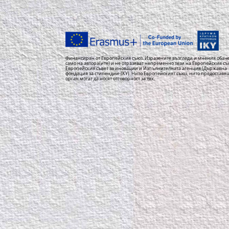
Финансиран от Европейския съюз. Изразените възгледи и мнения обаче
само на автора(ите) и не отразяват непременно тези на Европейския съ
Европейския съвет за иновации и Изпълнителната агенция (Държавна
фондация за стипендии-IKY). Нито Европейският съюз, нито предоставя
орган могат да носят отговорност за тях.