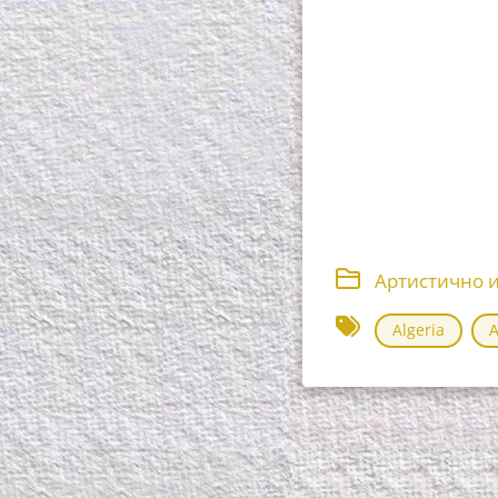
Артистично 
Algeria
A