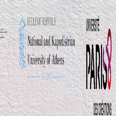
 са
юз или
щият