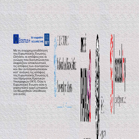
Με τη συγχρηματοδότηση
της Ευρωπαϊκής Ένωσης.
Ωστόσο, οι απόψεις και οι
γνώμες που διατυπώνονται
εκφράζουν αποκλειστικά
τις απόψεις των συντακτών
και δεν αντιπροσωπεύουν
κατ’ ανάγκη τις απόψεις
της Ευρωπαϊκής Ένωσης ή
του Ιδρύματος Κρατικών
Υποτροφιών (ΙΚΥ). Ούτε η
Ευρωπαϊκή Ένωση ούτε η
χορηγούσα αρχή μπορούν
να θεωρηθούν υπεύθυνες
για αυτές.