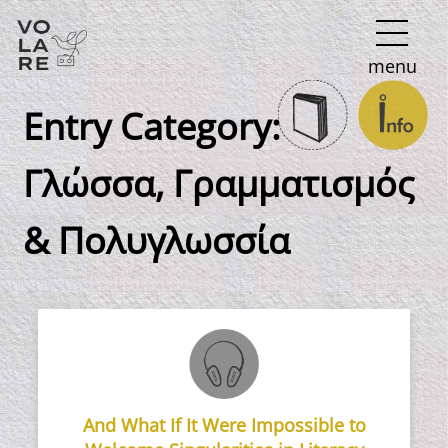
Κύρια
menu
πλοήγηση
Entry Category:
Γλώσσα, Γραμματισμός
& Πολυγλωσσία
And What If It Were Impossible to