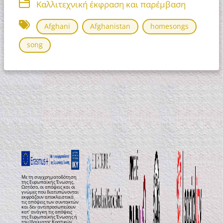
Καλλιτεχνική έκφραση και παρέμβαση
Afghani
Afghanistan
homesongs
song
Με τη συγχρηματοδότηση
της Ευρωπαϊκής Ένωσης.
Ωστόσο, οι απόψεις και οι
γνώμες που διατυπώνονται
εκφράζουν αποκλειστικά
τις απόψεις των συντακτών
και δεν αντιπροσωπεύουν
κατ’ ανάγκη τις απόψεις
της Ευρωπαϊκής Ένωσης ή
του Ιδρύματος Κρατικών