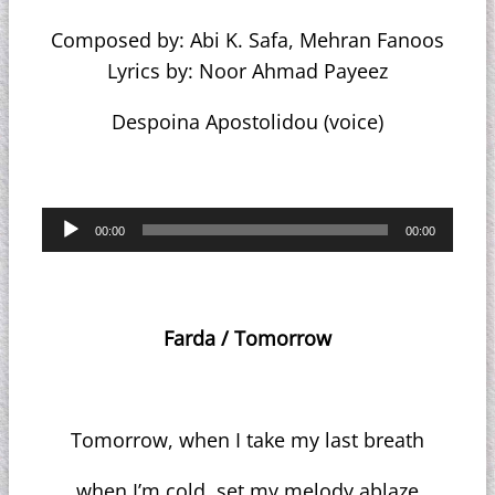
Composed by: Abi K. Safa, Mehran Fanoos
Lyrics by: Noor Ahmad Payeez
Despoina Apostolidou (voice)
Πρόγραμμα
00:00
00:00
Αναπαραγωγής
Ήχου
Farda / Tomorrow
Tomorrow, when I take my last breath
when I’m cold, set my melody ablaze