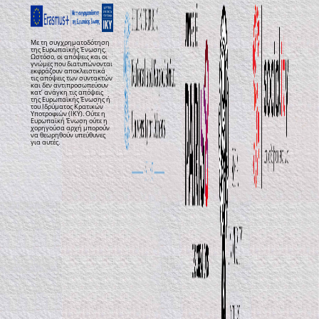
Με τη συγχρηματοδότηση
της Ευρωπαϊκής Ένωσης.
Ωστόσο, οι απόψεις και οι
γνώμες που διατυπώνονται
εκφράζουν αποκλειστικά
τις απόψεις των συντακτών
και δεν αντιπροσωπεύουν
κατ’ ανάγκη τις απόψεις
της Ευρωπαϊκής Ένωσης ή
του Ιδρύματος Κρατικών
Υποτροφιών (ΙΚΥ). Ούτε η
Ευρωπαϊκή Ένωση ούτε η
χορηγούσα αρχή μπορούν
να θεωρηθούν υπεύθυνες
για αυτές.