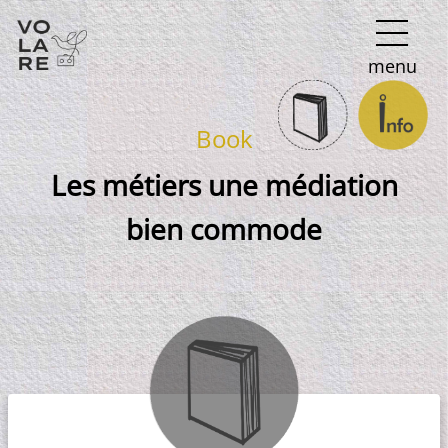
Main
menu
Navigation
Book
Les métiers une médiation
bien commode