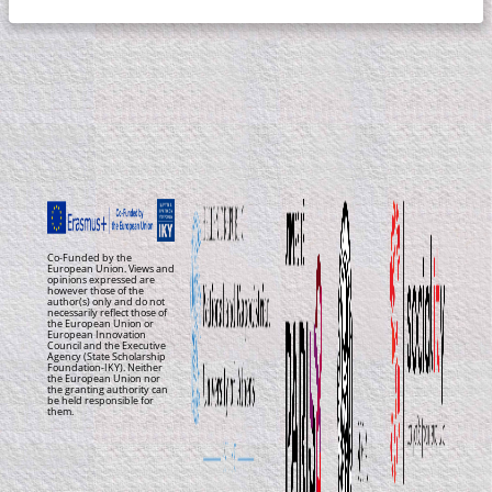
Co-Funded by the
European Union. Views and
opinions expressed are
however those of the
author(s) only and do not
necessarily reflect those of
the European Union or
European Innovation
Council and the Executive
Agency (State Scholarship
Foundation-IKY). Neither
the European Union nor
the granting authority can
be held responsible for
them.