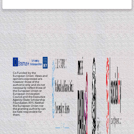
Co-Funded by the
European Union. Views and
opinions expressed are
however those of the
author(s) only and do not
necessarily reflect those of
the European Union or
European Innovation
Council and the Executive
Agency (State Scholarship
Foundation-IKY). Neither
the European Union nor
the granting authority can
be held responsible for
them.