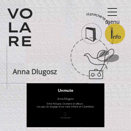
Main
Натиснете тук за повече
Navigation
menu
Anna Dlugosz