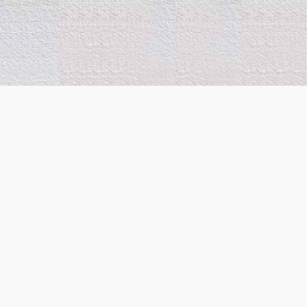
Финансиран от
Европейския съюз.
Изразените възгледи и
мнения обаче са само на
автора(ите) и не
отразяват непременно
тези на Европейския съюз
или Европейския съвет за
иновации и
Изпълнителната агенция
(Държавна фондация за