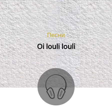
Песни
Oi louli louli