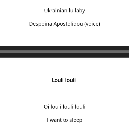
Ukrainian lullaby
Despoina Apostolidou (voice)
Аудио
Louli louli
Oi louli louli louli
I want to sleep