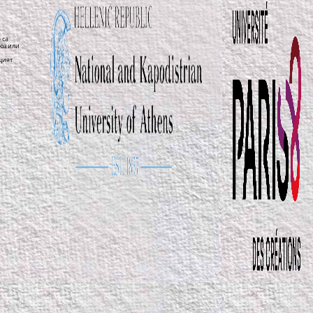
 са
юз или
щият