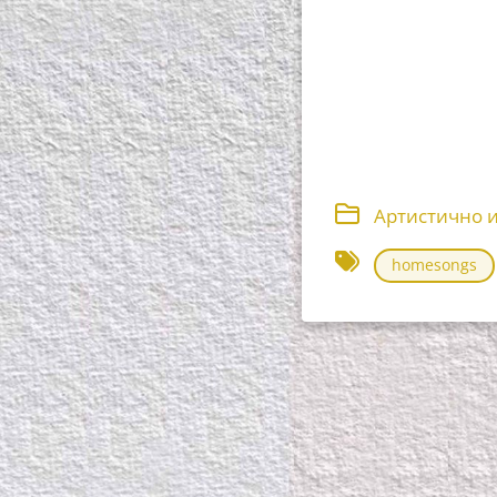
Артистично 
homesongs