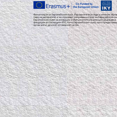
Финансиран от Европейския съюз. Изразените възгледи и мнения обаче
само на автора(ите) и не отразяват непременно тези на Европейския съ
Европейския съвет за иновации и Изпълнителната агенция (Държавна
фондация за стипендии-IKY). Нито Европейският съюз, нито предоставя
орган могат да носят отговорност за тях.