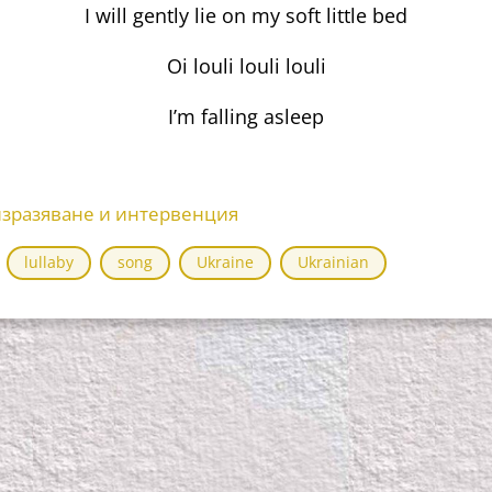
I will gently lie on my soft little bed
Oi louli louli louli
I’m falling asleep
изразяване и интервенция
lullaby
song
Ukraine
Ukrainian