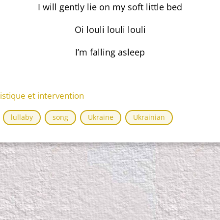
I will gently lie on my soft little bed
Oi louli louli louli
I’m falling asleep
istique et intervention
lullaby
song
Ukraine
Ukrainian