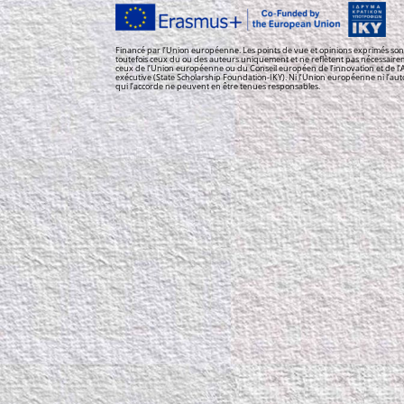
Financé par l’Union européenne. Les points de vue et opinions exprimés son
toutefois ceux du ou des auteurs uniquement et ne reflètent pas nécessair
ceux de l’Union européenne ou du Conseil européen de l’innovation et de l
exécutive (State Scholarship Foundation-IKY). Ni l’Union européenne ni l’aut
qui l’accorde ne peuvent en être tenues responsables.