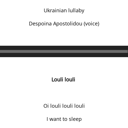
Ukrainian lullaby
Despoina Apostolidou (voice)
Lecteur
audio
Louli louli
Oi louli louli louli
I want to sleep