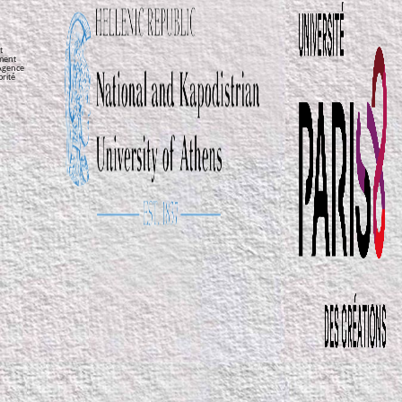
t
ement
’Agence
orité