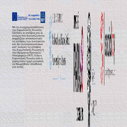
Με τη συγχρηματοδότηση
της Ευρωπαϊκής Ένωσης.
Ωστόσο, οι απόψεις και οι
γνώμες που διατυπώνονται
εκφράζουν αποκλειστικά
τις απόψεις των συντακτών
και δεν αντιπροσωπεύουν
κατ’ ανάγκη τις απόψεις
της Ευρωπαϊκής Ένωσης ή
του Ιδρύματος Κρατικών
Υποτροφιών (ΙΚΥ). Ούτε η
Ευρωπαϊκή Ένωση ούτε η
χορηγούσα αρχή μπορούν
να θεωρηθούν υπεύθυνες
για αυτές.