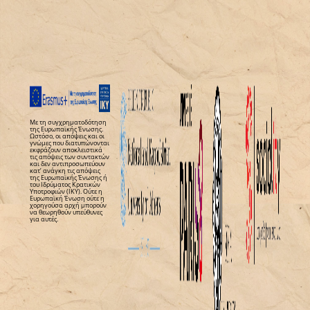
Με τη συγχρηματοδότηση
της Ευρωπαϊκής Ένωσης.
Ωστόσο, οι απόψεις και οι
γνώμες που διατυπώνονται
εκφράζουν αποκλειστικά
τις απόψεις των συντακτών
και δεν αντιπροσωπεύουν
κατ’ ανάγκη τις απόψεις
της Ευρωπαϊκής Ένωσης ή
του Ιδρύματος Κρατικών
Υποτροφιών (ΙΚΥ). Ούτε η
Ευρωπαϊκή Ένωση ούτε η
χορηγούσα αρχή μπορούν
να θεωρηθούν υπεύθυνες
για αυτές.