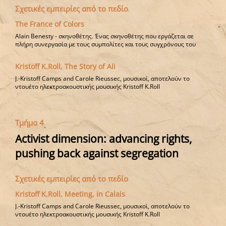
Σχετικές εμπειρίες από το πεδίο
The France of Colors
Alain Benesty - σκηνοθέτης. Ένας σκηνοθέτης που εργάζεται σε
πλήρη συνεργασία με τους συμπολίτες και τους συγχρόνους του
Kristoff K.Roll, The Story of Ali
J.-Kristoff Camps and Carole Rieussec, μουσικοί, αποτελούν το
ντουέτο ηλεκτροακουστικής μουσικής Kristoff K.Roll
Τμήμα 4
Activist dimension: advancing rights,
pushing back against segregation
Σχετικές εμπειρίες από το πεδίο
Kristoff K.Roll, Meeting, in Calais
J.-Kristoff Camps and Carole Rieussec, μουσικοί, αποτελούν το
ντουέτο ηλεκτροακουστικής μουσικής Kristoff K.Roll