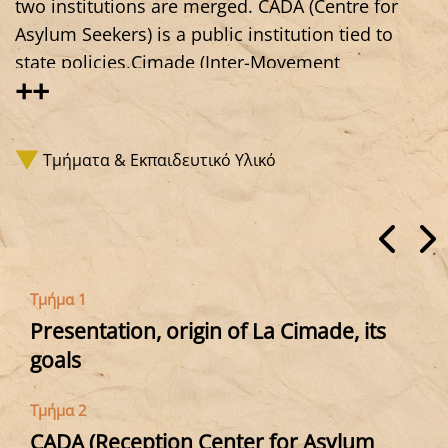
two institutions are merged. CADA (Centre for
Asylum Seekers) is a public institution tied to
state policies,Cimade (Inter-Movement
++
Committee for Aid to Evacuees) is an activist
association defending the rights of migrants.
How can one offer a place where people, in
Τμήματα & Εκπαιδευτικό Υλικό
safety, can prepare for the challenges of the
administrative asylum process? This center offers
holistic support, embracing daily life, family, and
the ordinary, in order to counter lives suspended
in waiting—especially for children. An openness
Τμήμα 1
to the neighborhood, the city, and the schools
Presentation, origin of La Cimade, its
turns it into a space of socialization for everyone.
goals
The activist dimension works to advance rights
and fight against national detention policies and
Τμήμα 2
international segregation practices—**while
CADA (Reception Center for Asylum