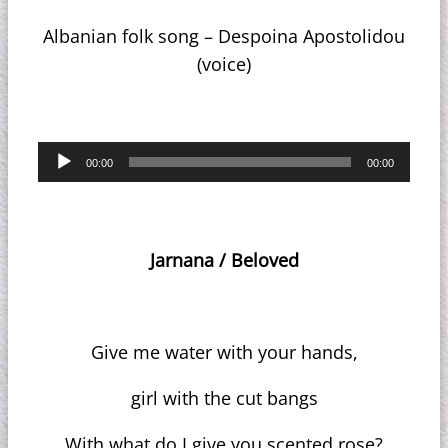
Albanian folk song – Despoina Apostolidou
(voice)
Πρόγραμμα
00:00
00:00
Αναπαραγωγής
Ήχου
Jarnana
/
Beloved
Give me water with your hands,
girl with the cut bangs
With what do I give you scented rose?