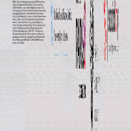
Με τη συγχρηματοδότηση
της Ευρωπαϊκής Ένωσης.
Ωστόσο, οι απόψεις και οι
γνώμες που διατυπώνονται
εκφράζουν αποκλειστικά
τις απόψεις των συντακτών
και δεν αντιπροσωπεύουν
κατ’ ανάγκη τις απόψεις
της Ευρωπαϊκής Ένωσης ή
του Ιδρύματος Κρατικών
Υποτροφιών (ΙΚΥ). Ούτε η
Ευρωπαϊκή Ένωση ούτε η
χορηγούσα αρχή μπορούν
να θεωρηθούν υπεύθυνες
για αυτές.