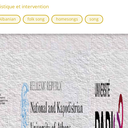
istique et intervention
Albanian
folk song
homesongs
song
t
ement
’Agence
orité