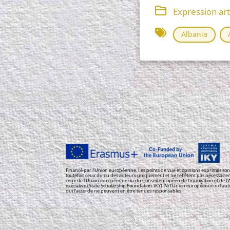
Expression art
Albania
Financé par l’Union européenne. Les points de vue et opinions exprimés son
toutefois ceux du ou des auteurs uniquement et ne reflètent pas nécessair
ceux de l’Union européenne ou du Conseil européen de l’innovation et de l
exécutive (State Scholarship Foundation-IKY). Ni l’Union européenne ni l’aut
qui l’accorde ne peuvent en être tenues responsables.