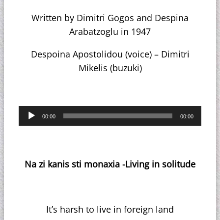
Written by Dimitri Gogos and Despina
Arabatzoglu in 1947
Despoina Apostolidou (voice) – Dimitri
Mikelis (buzuki)
Πρόγραμμα
00:00
00:00
Αναπαραγωγής
Ήχου
Na zi kanis sti monaxia -Living in solitude
It’s harsh to live in foreign land