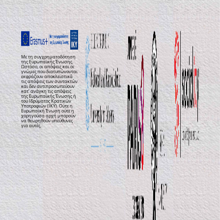
Με τη συγχρηματοδότηση
της Ευρωπαϊκής Ένωσης.
Ωστόσο, οι απόψεις και οι
γνώμες που διατυπώνονται
εκφράζουν αποκλειστικά
τις απόψεις των συντακτών
και δεν αντιπροσωπεύουν
κατ’ ανάγκη τις απόψεις
της Ευρωπαϊκής Ένωσης ή
του Ιδρύματος Κρατικών
Υποτροφιών (ΙΚΥ). Ούτε η
Ευρωπαϊκή Ένωση ούτε η
χορηγούσα αρχή μπορούν
να θεωρηθούν υπεύθυνες
για αυτές.