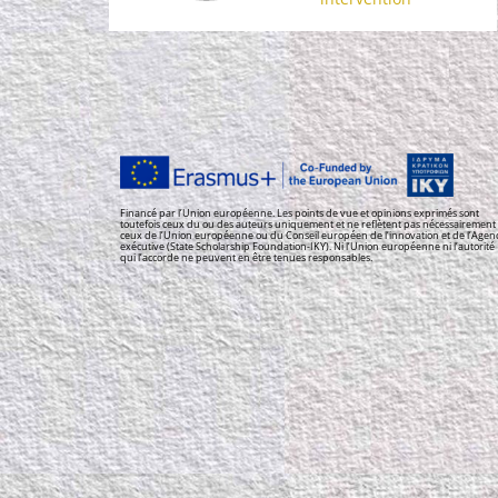
Financé par l’Union européenne. Les points de vue et opinions exprimés sont
toutefois ceux du ou des auteurs uniquement et ne reflètent pas nécessairement
ceux de l’Union européenne ou du Conseil européen de l’innovation et de l’Agen
exécutive (State Scholarship Foundation-IKY). Ni l’Union européenne ni l’autorité
qui l’accorde ne peuvent en être tenues responsables.