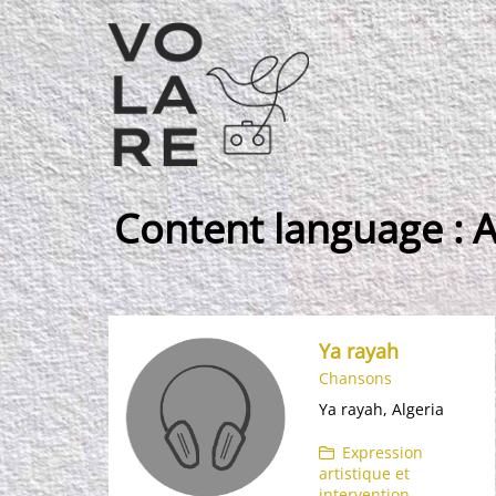
Navigation
principale
Content language :
A
Ya rayah
Chansons
Ya rayah, Algeria
Expression
artistique et
intervention