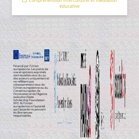
Compréhension interculturel et médiation
éducative
Financé par l’Union
européenne. Les points de
vue et opinions exprimés
sont toutefois ceux du ou
des auteurs uniquement et
ne reflètent pas
nécessairement ceux de
l’Union européenne ou du
Conseil européen de
l’innovation et de l’Agence
exécutive (State
Scholarship Foundation-
IKY). Ni l’Union
européenne ni l’autorité
qui l’accorde ne peuvent
en être tenues
responsables.