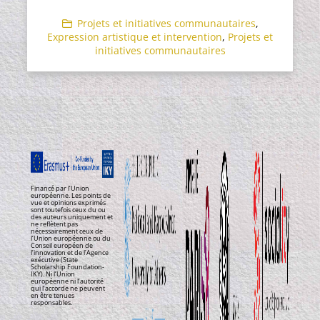
Projets et initiatives communautaires
,
Expression artistique et intervention
,
Projets et
initiatives communautaires
Financé par l’Union
européenne. Les points de
vue et opinions exprimés
sont toutefois ceux du ou
des auteurs uniquement et
ne reflètent pas
nécessairement ceux de
l’Union européenne ou du
Conseil européen de
l’innovation et de l’Agence
exécutive (State
Scholarship Foundation-
IKY). Ni l’Union
européenne ni l’autorité
qui l’accorde ne peuvent
en être tenues
responsables.