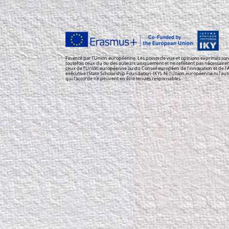
Financé par l’Union européenne. Les points de vue et opinions exprimés son
toutefois ceux du ou des auteurs uniquement et ne reflètent pas nécessair
ceux de l’Union européenne ou du Conseil européen de l’innovation et de l
exécutive (State Scholarship Foundation-IKY). Ni l’Union européenne ni l’aut
qui l’accorde ne peuvent en être tenues responsables.