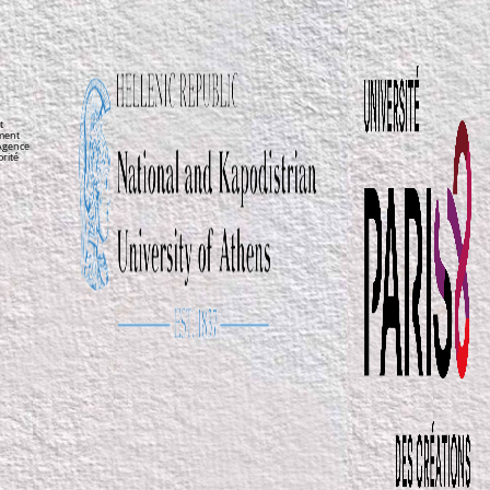
t
ement
’Agence
orité