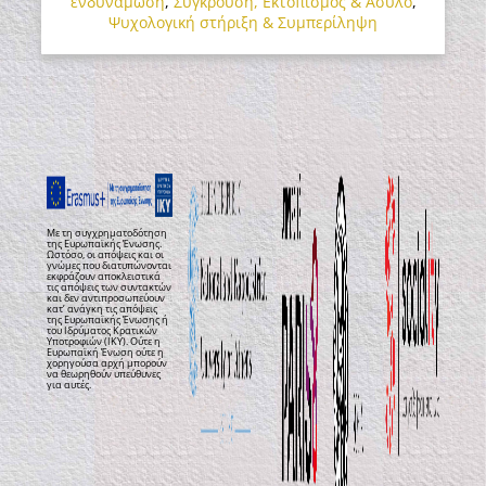
ενδυνάμωση
,
Σύγκρουση, Εκτοπισμός & Άσυλο
,
Ψυχολογική στήριξη & Συμπερίληψη
Με τη συγχρηματοδότηση
της Ευρωπαϊκής Ένωσης.
Ωστόσο, οι απόψεις και οι
γνώμες που διατυπώνονται
εκφράζουν αποκλειστικά
τις απόψεις των συντακτών
και δεν αντιπροσωπεύουν
κατ’ ανάγκη τις απόψεις
της Ευρωπαϊκής Ένωσης ή
του Ιδρύματος Κρατικών
Υποτροφιών (ΙΚΥ). Ούτε η
Ευρωπαϊκή Ένωση ούτε η
χορηγούσα αρχή μπορούν
να θεωρηθούν υπεύθυνες
για αυτές.