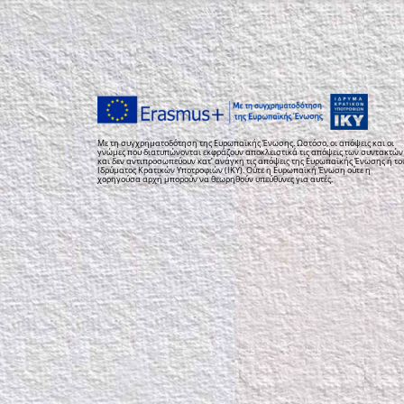
Με τη συγχρηματοδότηση της Ευρωπαϊκής Ένωσης. Ωστόσο, οι απόψεις και οι
γνώμες που διατυπώνονται εκφράζουν αποκλειστικά τις απόψεις των συντακτών
και δεν αντιπροσωπεύουν κατ’ ανάγκη τις απόψεις της Ευρωπαϊκής Ένωσης ή το
Ιδρύματος Κρατικών Υποτροφιών (ΙΚΥ). Ούτε η Ευρωπαϊκή Ένωση ούτε η
χορηγούσα αρχή μπορούν να θεωρηθούν υπεύθυνες για αυτές.