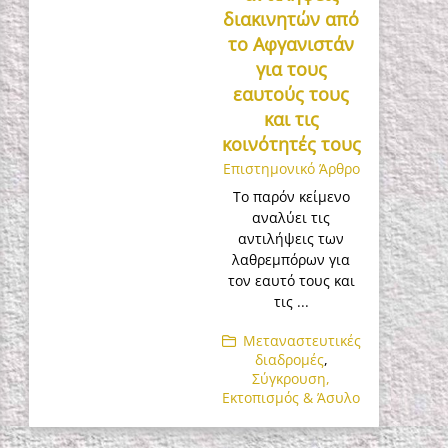
διακινητών από
το Αφγανιστάν
για τους
εαυτούς τους
και τις
κοινότητές τους
Επιστημονικό Άρθρο
Το παρόν κείμενο
αναλύει τις
αντιλήψεις των
λαθρεμπόρων για
τον εαυτό τους και
τις ...
Μεταναστευτικές
διαδρομές
,
Σύγκρουση,
Εκτοπισμός & Άσυλο