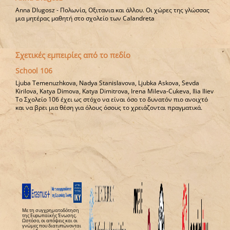
Anna Dlugosz - Πολωνία, Οξιτανια και άλλου. Οι χώρες της γλώσσας
μια μητέρας μαθητή στο σχολείο των Calandreta
Σχετικές εμπειρίες από το πεδίο
School 106
Ljuba Temenuzhkova, Nadya Stanislavova, Ljubka Askova, Sevda
Kirilova, Katya Dimova, Katya Dimitrova, Irena Mileva-Cukeva, Ilia Iliev
Το Σχολείο 106 έχει ως στόχο να είναι όσο το δυνατόν πιο ανοιχτό
και να βρει μια θέση για όλους όσους το χρειάζονται πραγματικά.
Με τη συγχρηματοδότηση
της Ευρωπαϊκής Ένωσης.
Ωστόσο, οι απόψεις και οι
γνώμες που διατυπώνονται