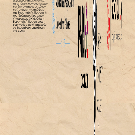
εκφράζουν αποκλειστικά
τις απόψεις των συντακτών
και δεν αντιπροσωπεύουν
κατ’ ανάγκη τις απόψεις
της Ευρωπαϊκής Ένωσης ή
του Ιδρύματος Κρατικών
Υποτροφιών (ΙΚΥ). Ούτε η
Ευρωπαϊκή Ένωση ούτε η
χορηγούσα αρχή μπορούν
να θεωρηθούν υπεύθυνες
για αυτές.