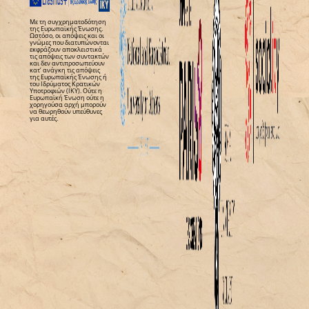
Με τη συγχρηματοδότηση
της Ευρωπαϊκής Ένωσης.
Ωστόσο, οι απόψεις και οι
γνώμες που διατυπώνονται
εκφράζουν αποκλειστικά
τις απόψεις των συντακτών
και δεν αντιπροσωπεύουν
κατ’ ανάγκη τις απόψεις
της Ευρωπαϊκής Ένωσης ή
του Ιδρύματος Κρατικών
Υποτροφιών (ΙΚΥ). Ούτε η
Ευρωπαϊκή Ένωση ούτε η
χορηγούσα αρχή μπορούν
να θεωρηθούν υπεύθυνες
για αυτές.