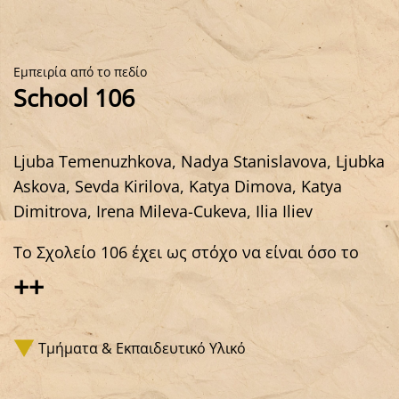
Εμπειρία από το πεδίο
School 106
Ljuba Temenuzhkova, Nadya Stanislavova, Ljubka
Askova, Sevda Kirilova, Katya Dimova, Katya
Dimitrova, Irena Mileva-Cukeva, Ilia Iliev
Το Σχολείο 106 έχει ως στόχο να είναι όσο το
δυνατόν πιο ανοιχτό και να βρει μια θέση για
++
όλους όσους το χρειάζονται πραγματικά.
Τμήματα & Εκπαιδευτικό Υλικό