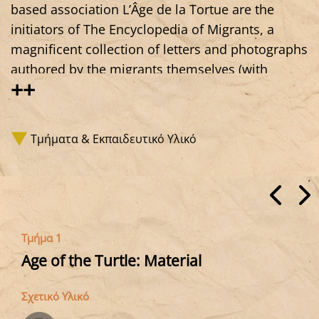
based association L’Âge de la Tortue are the
initiators of The Encyclopedia of Migrants, a
magnificent collection of letters and photographs
authored by the migrants themselves (with
++
support for translation and photography). Above
all, it shows that being in exile, in migration, is
not only about bringing suffering or problems,
Τμήματα & Εκπαιδευτικό Υλικό
but also—quite simply—a life, lives, desires,
ideas, creations. A wealth that is documented
through a project spanning the Atlantic coast of
Europe, from Gibraltar to Portugal, Spain, and
France, and which resonates with many of the
Τμήμα 1
testimonies and initiatives we collect and
Age of the Turtle: Material
present.
Σχετικό Υλικό