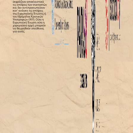
εκφράζουν αποκλειστικά
τις απόψεις των συντακτών
και δεν αντιπροσωπεύουν
κατ’ ανάγκη τις απόψεις
της Ευρωπαϊκής Ένωσης ή
του Ιδρύματος Κρατικών
Υποτροφιών (ΙΚΥ). Ούτε η
Ευρωπαϊκή Ένωση ούτε η
χορηγούσα αρχή μπορούν
να θεωρηθούν υπεύθυνες
για αυτές.