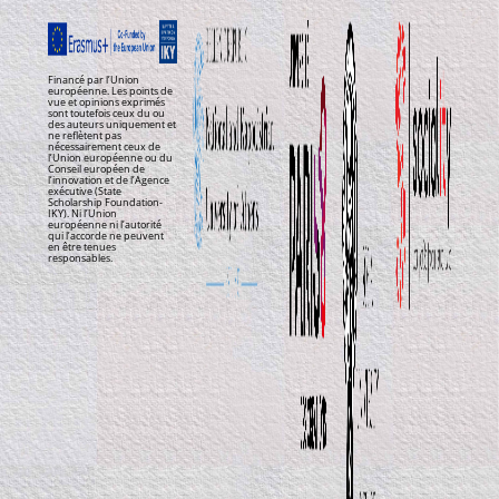
Financé par l’Union
européenne. Les points de
vue et opinions exprimés
sont toutefois ceux du ou
des auteurs uniquement et
ne reflètent pas
nécessairement ceux de
l’Union européenne ou du
Conseil européen de
l’innovation et de l’Agence
exécutive (State
Scholarship Foundation-
IKY). Ni l’Union
européenne ni l’autorité
qui l’accorde ne peuvent
en être tenues
responsables.