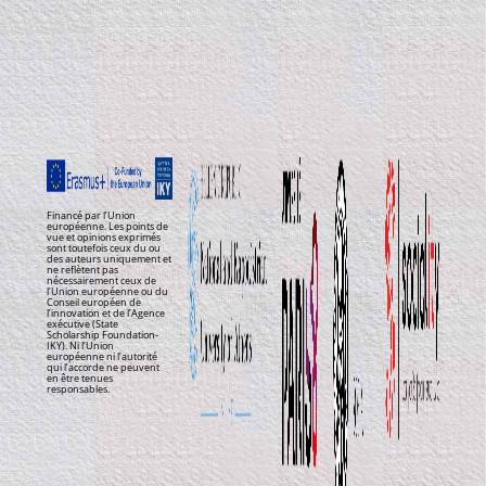
Financé par l’Union
européenne. Les points de
vue et opinions exprimés
sont toutefois ceux du ou
des auteurs uniquement et
ne reflètent pas
nécessairement ceux de
l’Union européenne ou du
Conseil européen de
l’innovation et de l’Agence
exécutive (State
Scholarship Foundation-
IKY). Ni l’Union
européenne ni l’autorité
qui l’accorde ne peuvent
en être tenues
responsables.