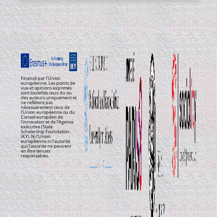
Financé par l’Union
européenne. Les points de
vue et opinions exprimés
sont toutefois ceux du ou
des auteurs uniquement et
ne reflètent pas
nécessairement ceux de
l’Union européenne ou du
Conseil européen de
l’innovation et de l’Agence
exécutive (State
Scholarship Foundation-
IKY). Ni l’Union
européenne ni l’autorité
qui l’accorde ne peuvent
en être tenues
responsables.