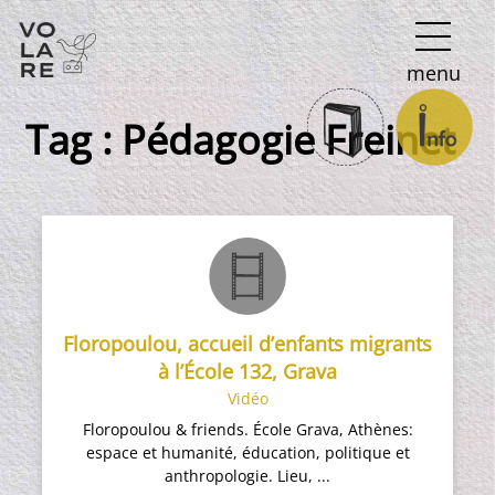
Navigation
menu
principale
Tag :
Pédagogie Freinet
Floropoulou, accueil d’enfants migrants
à l’École 132, Grava
Vidéo
Floropoulou & friends. École Grava, Athènes:
espace et humanité, éducation, politique et
anthropologie. Lieu, ...