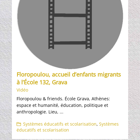
Floropoulou, accueil d’enfants migrants
à l’École 132, Grava
Vidéo
Floropoulou & friends. École Grava, Athènes:
espace et humanité, éducation, politique et
anthropologie. Lieu, ...
Systèmes éducatifs et scolarisation
,
Systèmes
éducatifs et scolarisation