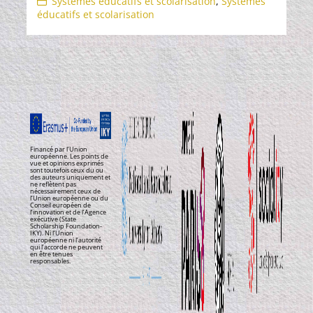
Systèmes éducatifs et scolarisation
,
Systèmes
éducatifs et scolarisation
Financé par l’Union
européenne. Les points de
vue et opinions exprimés
sont toutefois ceux du ou
des auteurs uniquement et
ne reflètent pas
nécessairement ceux de
l’Union européenne ou du
Conseil européen de
l’innovation et de l’Agence
exécutive (State
Scholarship Foundation-
IKY). Ni l’Union
européenne ni l’autorité
qui l’accorde ne peuvent
en être tenues
responsables.