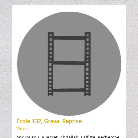
École 132, Grava. Reprise
Vidéo
Androusou, Allegret, Abdallah, Laffitte. Recherche-