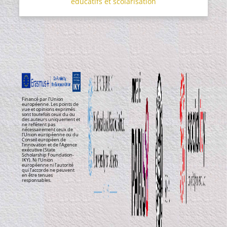
éducatifs et scolarisation
Financé par l’Union
européenne. Les points de
vue et opinions exprimés
sont toutefois ceux du ou
des auteurs uniquement et
ne reflètent pas
nécessairement ceux de
l’Union européenne ou du
Conseil européen de
l’innovation et de l’Agence
exécutive (State
Scholarship Foundation-
IKY). Ni l’Union
européenne ni l’autorité
qui l’accorde ne peuvent
en être tenues
responsables.