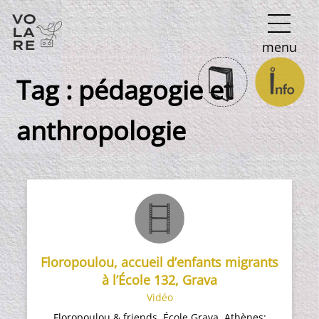
Navigation
menu
principale
Tag :
pédagogie et
anthropologie
Floropoulou, accueil d’enfants migrants
à l’École 132, Grava
Vidéo
Floropoulou & friends. École Grava, Athènes: