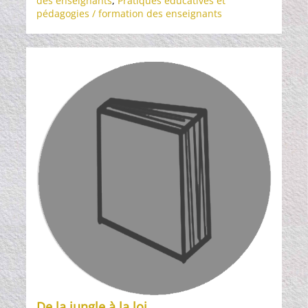
des enseignants
,
Pratiques éducatives et
pédagogies / formation des enseignants
De la jungle à la loi