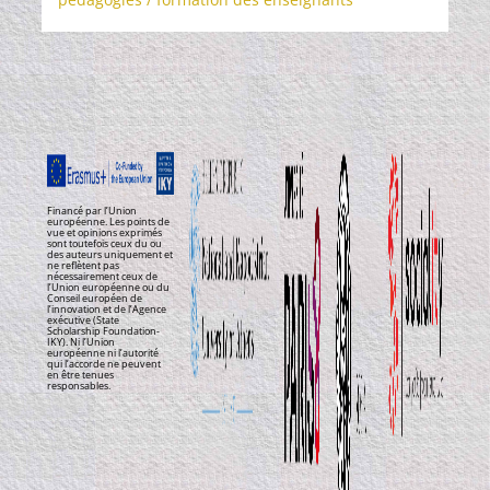
Financé par l’Union
européenne. Les points de
vue et opinions exprimés
sont toutefois ceux du ou
des auteurs uniquement et
ne reflètent pas
nécessairement ceux de
l’Union européenne ou du
Conseil européen de
l’innovation et de l’Agence
exécutive (State
Scholarship Foundation-
IKY). Ni l’Union
européenne ni l’autorité
qui l’accorde ne peuvent
en être tenues
responsables.