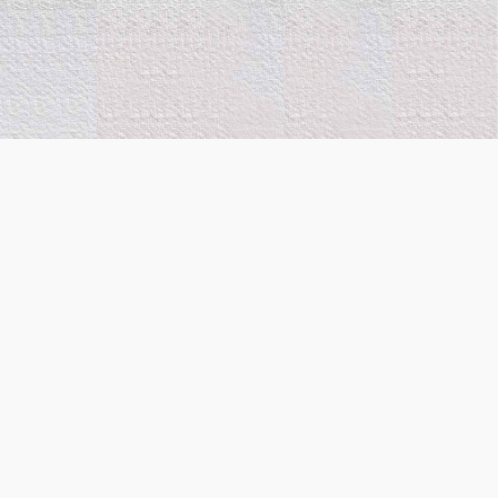
Financé par l’Union
européenne. Les points de
vue et opinions exprimés
sont toutefois ceux du ou
des auteurs uniquement et
ne reflètent pas
nécessairement ceux de
l’Union européenne ou du
Conseil européen de
l’innovation et de l’Agence
exécutive (State